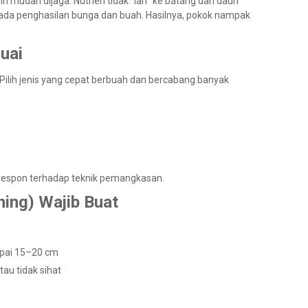
ih mudah dijaga. Nutrien tidak “lari” ke batang dan daun
pada penghasilan bunga dan buah. Hasilnya, pokok nampak
suai
. Pilih jenis yang cepat berbuah dan bercabang banyak
t respon terhadap teknik pemangkasan.
ning) Wajib Buat
apai 15–20 cm
au tidak sihat