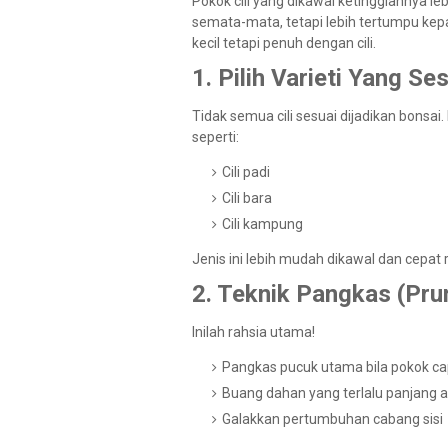
Pokok cili yang dikawal ketinggiannya leb
semata-mata, tetapi lebih tertumpu ke
kecil tetapi penuh dengan cili.
1. Pilih Varieti Yang Se
Tidak semua cili sesuai dijadikan bonsai
seperti:
Cili padi
Cili bara
Cili kampung
Jenis ini lebih mudah dikawal dan cepa
2. Teknik Pangkas (Pru
Inilah rahsia utama!
Pangkas pucuk utama bila pokok c
Buang dahan yang terlalu panjang at
Galakkan pertumbuhan cabang sisi