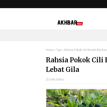
Home
Tips
Rahsia Pokok Cili Renek Ala Bon
Rahsia Pokok Cili
Lebat Gila
Oleh Editor