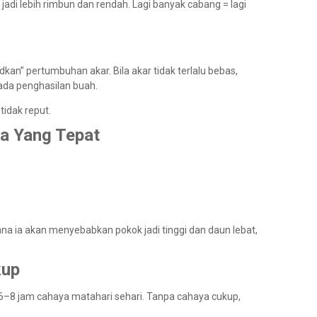
jadi lebih rimbun dan rendah. Lagi banyak cabang = lagi
kan” pertumbuhan akar. Bila akar tidak terlalu bebas,
pada penghasilan buah.
 tidak reput.
sa Yang Tepat
ana ia akan menyebabkan pokok jadi tinggi dan daun lebat,
kup
 6–8 jam cahaya matahari sehari. Tanpa cahaya cukup,