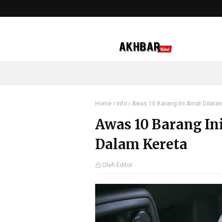
Home
Info
Awas 10 Barang Ini Amat DiIara
Awas 10 Barang In
Dalam Kereta
Oleh Editor