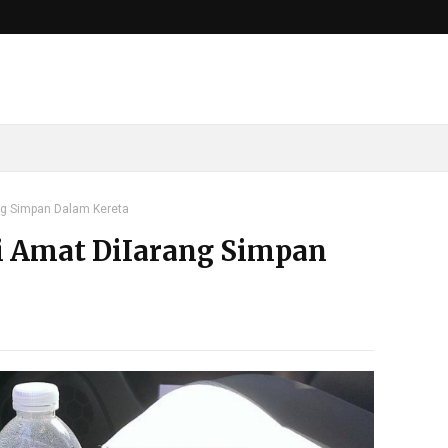
ng Simpan Dalam Kereta
i Amat DiIarang Simpan