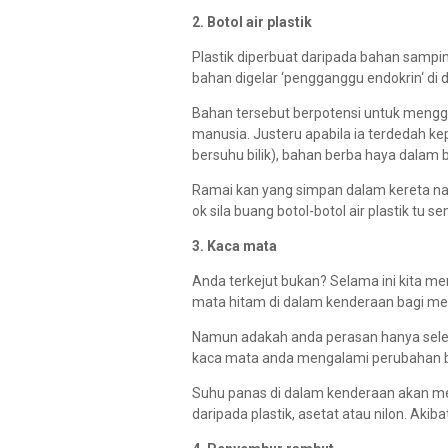
2. Botol air plastik
Plastik diperbuat daripada bahan samp
bahan digelar ‘pengganggu endokrin‘ di d
Bahan tersebut berpotensi untuk mengg
manusia. Justeru apabila ia terdedah k
bersuhu bilik), bahan berba haya dalam b
Ramai kan yang simpan dalam kereta na
ok sila buang botol-botol air plastik tu s
3. Kaca mata
Anda terkejut bukan? Selama ini kita 
mata hitam di dalam kenderaan bagi me
Namun adakah anda perasan hanya selep
kaca mata anda mengalami perubahan 
Suhu panas di dalam kenderaan akan me
daripada plastik, asetat atau nilon. Aki