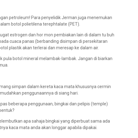
ingan petroleum! Para penyelidik Jerman juga menemukan
alam botol polietilena terephtalate (PET).
ugat estrogen dan hor mon pembiakan lain di dalam tu buh
epada cuaca panas (berbanding disimpan di persekitaran
otol plastik akan terlerai dan meresap ke dalam air.
k pula botol mineral melambak-lambak. Jangan di biarkan
emua.
memang simpan dalam kereta kaca mata khususnya cermin
mudahkan penggunaannya di siang hari.
as beberapa penggunaan, bingkai dan pelipis (temple)
bentuk?
lembutkan apa sahaja bingkai yang diperbuat sama ada
batnya kaca mata anda akan longgar apabila dipakai.