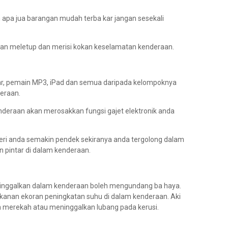
apa jua barangan mudah terba kar jangan sesekali
kan meletup dan merisi kokan keselamatan kenderaan.
ntar, pemain MP3, iPad dan semua daripada kelompoknya
deraan.
deraan akan merosakkan fungsi gajet elektronik anda
teri anda semakin pendek sekiranya anda tergolong dalam
n pintar di dalam kenderaan.
itinggalkan dalam kenderaan boleh mengundang ba haya.
 tekanan ekoran peningkatan suhu di dalam kenderaan. Aki
 merekah atau meninggalkan lubang pada kerusi.