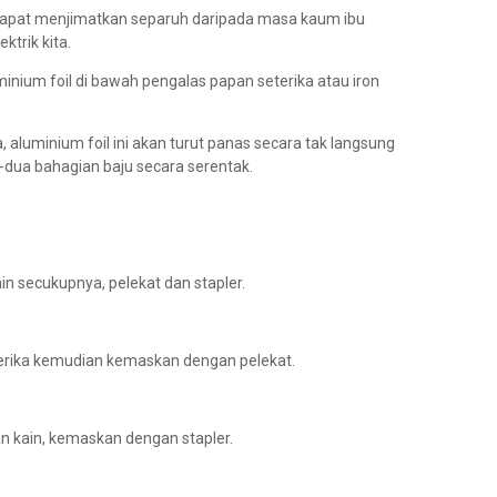
 dapat menjimatkan separuh daripada masa kaum ibu
ktrik kita.
nium foil di bawah pengalas papan seterika atau iron
aluminium foil ini akan turut panas secara tak langsung
dua bahagian baju secara serentak.
in secukupnya, pelekat dan stapler.
terika kemudian kemaskan dengan pelekat.
n kain, kemaskan dengan stapler.