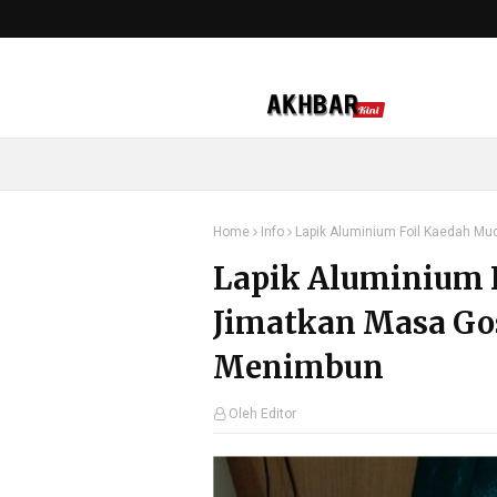
Home
Info
Lapik Aluminium Foil Kaedah M
Lapik Aluminium 
Jimatkan Masa Go
Menimbun
Oleh Editor