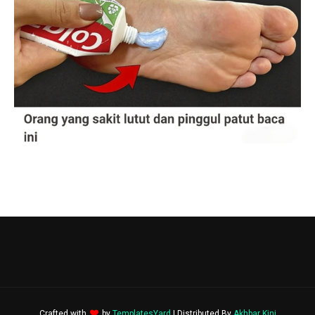
Crafted with
by
TemplatesYard
| Distributed By
Akhbar Kini