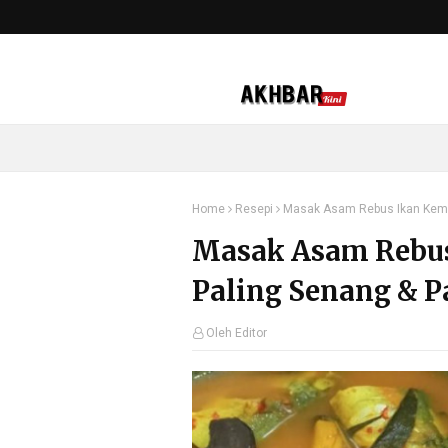
Home
Resepi
Masak Asam Rebus Ikan Kembu
Masak Asam Rebus
Paling Senang & P
Oleh Editor