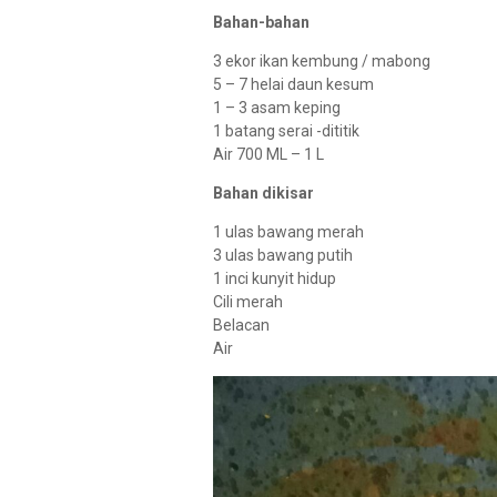
Bahan-bahan
3 ekor ikan kembung / mabong
5 – 7 helai daun kesum
1 – 3 asam keping
1 batang serai -dititik
Air 700 ML – 1 L
Bahan dikisar
1 ulas bawang merah
3 ulas bawang putih
1 inci kunyit hidup
Cili merah
Belacan
Air