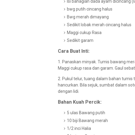
Isi bahagian dada ayam dicincang (la
bwg putih cincang halus
Bwg merah dimayang
Sedikit lobak merah cincang halus
Maggi cukup Rasa
Sedikit garam
Cara Buat Inti:
1. Panaskan minyak. Tumis bawang mera
Maggi cukup rasa dan garam. Gaul sebat
2. Pukul telur, tuang dalam bahan tumis
hancurkan. Bila sejuk, sumbat dalam so
dengan lidi.
Bahan Kuah Percik:
5 ulas Bawang putih
10 biji Bawang merah
1/2 inci Halia