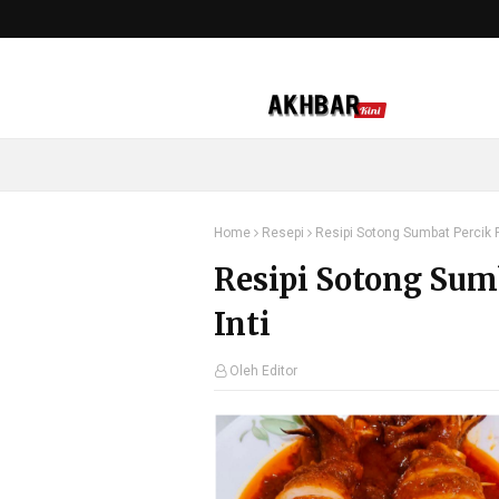
Home
Resepi
Resipi Sotong Sumbat Percik 
Resipi Sotong Sum
Inti
Oleh Editor