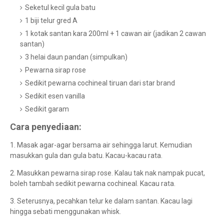
Seketul kecil gula batu
1 biji telur gred A
1 kotak santan kara 200ml + 1 cawan air (jadikan 2 cawan
santan)
3 helai daun pandan (simpulkan)
Pewarna sirap rose
Sedikit pewarna cochineal tiruan dari star brand
Sedikit esen vanilla
Sedikit garam
Cara penyediaan:
1. Masak agar-agar bersama air sehingga larut. Kemudian
masukkan gula dan gula batu. Kacau-kacau rata.
2. Masukkan pewarna sirap rose. Kalau tak nak nampak pucat,
boleh tambah sedikit pewarna cochineal. Kacau rata.
3. Seterusnya, pecahkan telur ke dalam santan. Kacau lagi
hingga sebati menggunakan whisk.