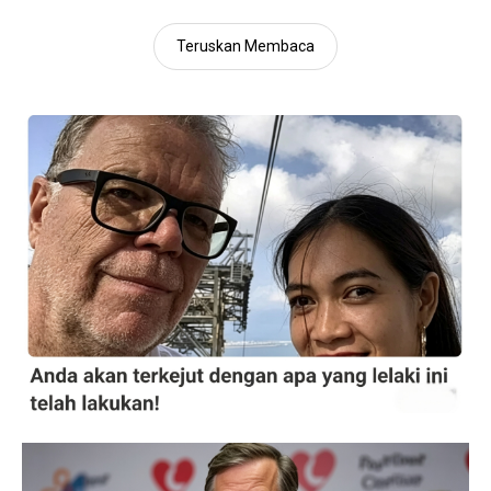
3. Simpan kaki ayam dalam peti sejuk selama satu malam.
Teruskan Membaca
4. Buang tulang kaki ayam. Jika anda tidak mahu membuang
tulang, anda boleh terus menggunakan kaki ayam yang direbus.
5. Rebus cili padi merah, cili hijau, cili besar, bawang merah,
bawang putih dan tomato dalam air selama 15 minit.
6. Setelah direbus, tapis bahan tersebut dan blend hingga halus.
7. Panaskan minyak dalam kuali dan tumis bahan yang telah
diblend sehingga pecah minyak.
8. Setelah itu, masukkan kaki ayam yang telah dibuang tulang ke
dalam kuali.
9. Masukkan semua bahan perasa seperti garam, gula, serbuk
pati ayam, ajinamoto, air limau dan daun limau purut.
10. Masak sambal sehingga kaki ayam empuk dan semua bahan
perasa meresap dengan baik.
Sumber:
Siti Aziera