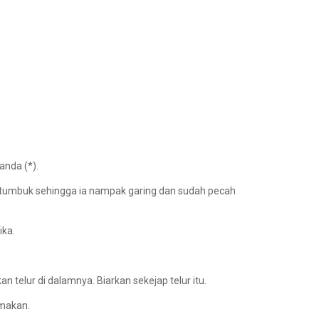
anda (*).
tumbuk sehingga ia nampak garing dan sudah pecah
ika.
n telur di dalamnya. Biarkan sekejap telur itu.
imakan.