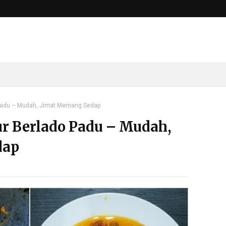
 Padu – Mudah, Jimat Memang Sedap
ur Berlado Padu – Mudah,
dap