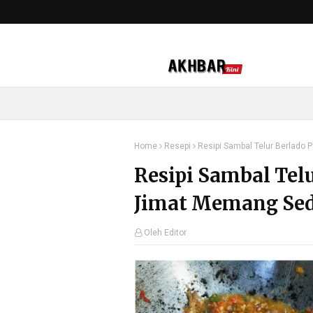
Home
Resepi
Resipi Sambal Telur Berlado
Resipi Sambal Tel
Jimat Memang Se
Oleh Editor